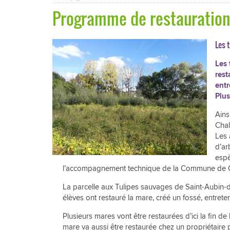
Programme de restauration 
RÉÉQUILIBRAGE DU LIT DE LA LOIRE
LE C
ENTRE LES PONTS-DE-CÉ ET NANTES :
Les 
PARTICIPEZ AUX RÉUNIONS
D’INFORMATION PUBLIQUES SUR LE
Les
PROJET !
rest
entr
Plus
Ains
Chal
Les 
d’ar
espè
l’accompagnement technique de la Commune de 
La parcelle aux Tulipes sauvages de Saint-Aubin-d
élèves ont restauré la mare, créé un fossé, entreten
Plusieurs mares vont être restaurées d’ici la fin de
mare va aussi être restaurée chez un propriétaire