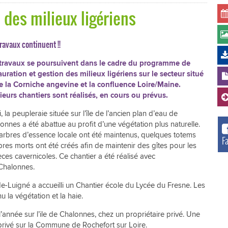
des milieux ligériens
OURLIS CENDRÉ
travaux continuent !!
 travaux se poursuivent dans le cadre du programme de
auration et gestion des milieux ligériens sur le secteur situé
e la Corniche angevine et la confluence Loire/Maine.
ieurs chantiers sont réalisés, en cours ou prévus.
i, la peupleraie située sur l’île de l’ancien plan d’eau de
onnes a été abattue au profit d’une végétation plus naturelle.
arbres d’essence locale ont été maintenus, quelques totems
F
bres morts ont été créés afin de maintenir des gîtes pour les
ces cavernicoles. Ce chantier a été réalisé avec
Chalonnes.
e-Luigné a accueilli un Chantier école du Lycée du Fresne. Les
u la végétation et la haie.
 l’année sur l’ile de Chalonnes, chez un propriétaire privé. Une
 privé sur la Commune de Rochefort sur Loire.