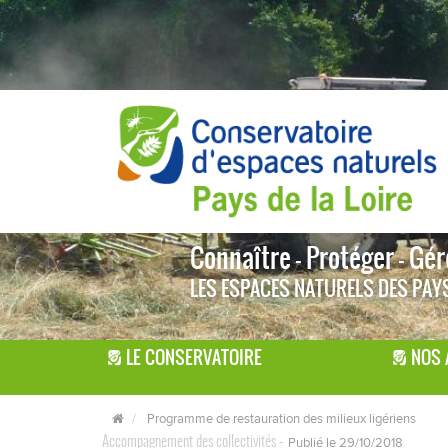
Connaître - Protéger - Gére
LES ESPACES NATURELS DES PAYS
LE CONSERVATOIRE
NOS 
Programme de restauration des milieux ligériens
Accompagnement des collectivités
-
Publié le 29/10/2018