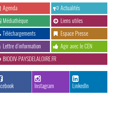
Agenda
Actualités
Médiathèque
Liens utiles
Téléchargements
Espace Presse
Lettre d'information
Agir avec le CEN
BIODIV-PAYSDELALOIRE.FR
acebook
Instagram
LinkedIn