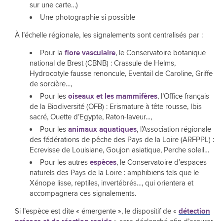
sur une carte…)
Une photographie si possible
À l’échelle régionale, les signalements sont centralisés par :
Pour la
flore vasculaire
, le Conservatoire botanique
national de Brest (CBNB) : Crassule de Helms,
Hydrocotyle fausse renoncule, Eventail de Caroline, Griffe
de sorcière…,
Pour les
oiseaux et les mammifères
, l’Office français
de la Biodiversité (OFB) : Erismature à tête rousse, Ibis
sacré, Ouette d’Egypte, Raton-laveur…,
Pour les
animaux aquatiques
, l’Association régionale
des fédérations de pêche des Pays de la Loire (ARFPPL) :
Ecrevisse de Louisiane, Goujon asiatique, Perche soleil…
Pour les autres
espèces
, le Conservatoire d’espaces
naturels des Pays de la Loire : amphibiens tels que le
Xénope lisse, reptiles, invertébrés…, qui orientera et
accompagnera ces signalements.
Si l’espèce est dite « émergente », le dispositif de «
détection